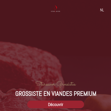
NL
Home
/
Boeuf
/
Rouge des prés
bœuf
Rouge des prés
Starsavor Grossistes
GROSSISTE EN VIANDES PREMIUM
Découvrir