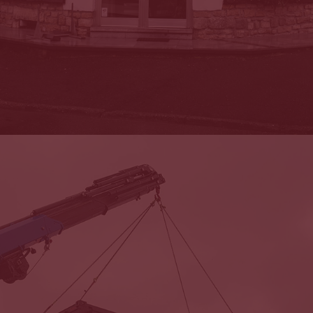
Sa viande est
très appréciée pour son persillage,
sa
couleur rouge soutenue. sa tendreté à la coupe et à
l’attaque en bouche.
sa jutosité élevée en fin de bouche et stable au fur et à
mesure de la mastication ainsi que l
‘intensité et la
persistance des saveurs.
nos autres races
PRÉCÉDENT
SUIVANT