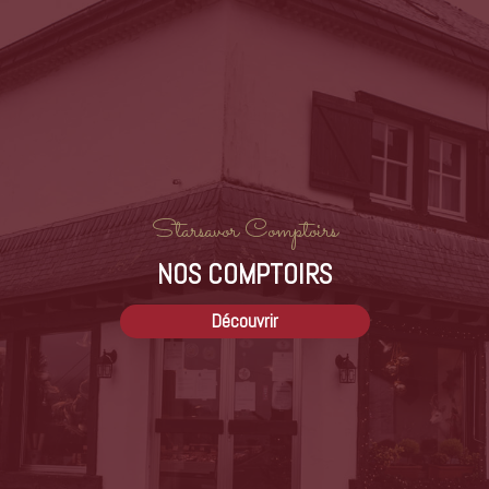
La Rouge des prés est originaire de l
‘ouest de la France
(Anjou et Maine) par croisement d’une race locale
rustique. la Mancelle. avec des taureaux de race Durham
d’origine britannique. recherchés pour leur précocité et
leurs qualités bouchères.
Starsavor Comptoirs
La robe est pie rouge foncé. avec souvent une tache
NOS COMPTOIRS
blanche sur le front et les pattes blanches. Les
muqueuses sont claires.
Découvrir
Les cornes sont disposées en croissant large dirigé
vers l’avant. Elle reste toutefois une race ayant un poids
en os important ce qui explique des carcasses lourdes
avec un rendement de viande plus faible que les autres
races. Le rendement en viande s’apparente à celui de la
race charolaise qui reste toutefois plus charnue.