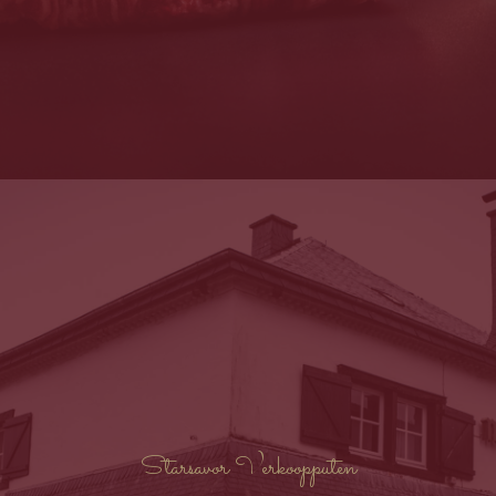
Sinds de oprichting volgt Starsavor een logica die gebaseerd is op 2
pijlers: respect voor dierenwelzijn en respect voor korte omloop.
De kwaliteit van het eindproduct is onlosmakelijk verbonden met de
levenskwaliteit van het dier. Door de selectie van premium
producten opteren we automatisch voor kanalen waar er geen
massaslachting plaatsneemt: elk dier wordt gerespecteerd. Dit
kunnen we garanderen door ter plaatse contact te hebben met de
veetelers.
Daarnaast beperken we ons bijna uitsluitend tot vlees uit België en
buurlanden. Intercontinentaal transport lijkt ons, naast de duidelijke
ecologische impact, niet nodig wanneer we de rijkdom in acht
nemen die in onze regio’s en in onze buurlanden te vinden is. Wat
het wild betreft, verzekeren wij dat alles afkomstig van Belgische
jacht.
Starsavor Verkoopputen
Wij voeren een constante kwaliteitscontrole uit en all wat niet in ons