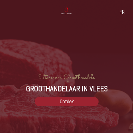
FR
wie zijn wij?
Onze ethiek
Starsavor Groothandels
GROOTHANDELAAR IN VLEES
Ontdek
Dierenwelzijn & korte
rondleidingen