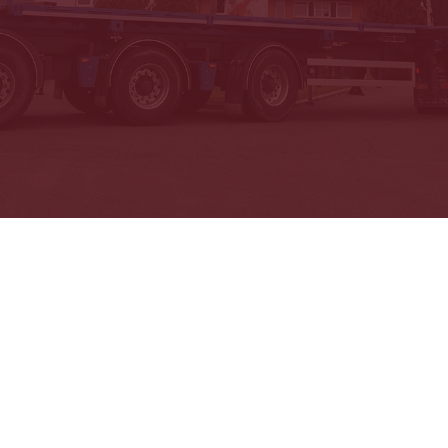
Allée des Artisans 17 • B – 5590 Ciney •
Info@starsavor.com
• +32
(0)83 21 83 18
Facebook
•
Les comptoirs
•
Instagram
Politique de confidentialité
•
Conditions générales de vente
BE0420265564