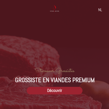
NL
Home
/
Boeuf
/
Montbeliarde
bœuf
Montbeliarde
Starsavor Grossistes
GROSSISTE EN VIANDES PREMIUM
Découvrir