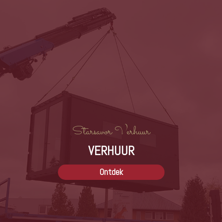
onze andere rassen
VORIGE
VOLGENDE
Starsavor Verhuur
VERHUUR
Ontdek