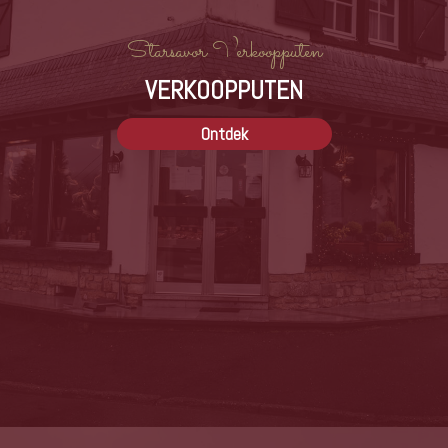
Starsavor Verkoopputen
VERKOOPPUTEN
De Montbéliarde is een gemengd runderras afkomstig
uit de Franche-Comté en Zwitserland. Het is in eerste
Ontdek
instantie een melkras, maar leent zich ook uitstekend
voor de vleesindustrie. De consument waardeert de
authenticiteit
en
uitzonderlijke
smaak.
De Montbéliarde is geschikt voor alle kweekmethodes
en wordt vaak geëxporteerd naar het buitenland. Dit
rund voedt zich met droogvoer tijdens de winter en
graast in de zomer.