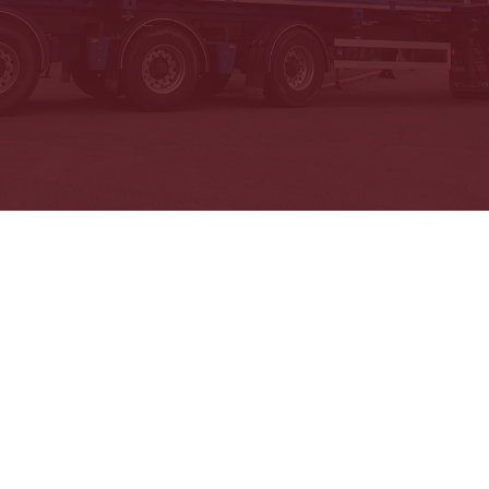
Allée des Artisans 17 • B – 5590 Ciney •
Info@starsavor.com
• +32
(0)83 21 83 18
Facebook
•
Les comptoirs
•
Instagram
Privacybeleid
•
Algemene verkoopt voorwaarden