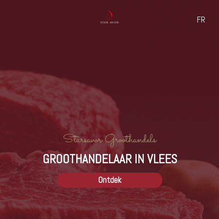
FR
Home
/
Rund
/
Montbeliarde
rund
Montbeliarde
Starsavor Groothandels
GROOTHANDELAAR IN VLEES
Ontdek